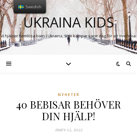
Swedish
UKRAINA KIDS
Vi hjälper hemlösa barn i Ukraina, som kämpar varje dag för att överleva.
NYHETER
40 BEBISAR BEHÖVER
DIN HJÄLP!
mars 13, 2022